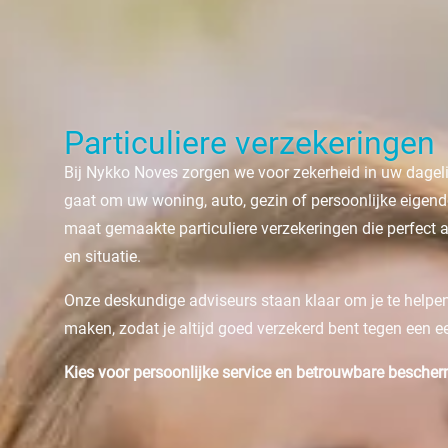
Particuliere verzekeringen
Bij Nykko Noves zorgen we voor zekerheid in uw dagelij
gaat om uw woning, auto, gezin of persoonlijke eigen
maat gemaakte particuliere verzekeringen die perfect 
en situatie.
Onze deskundige adviseurs staan klaar om je te helpen
maken, zodat je altijd goed verzekerd bent tegen een eerl
Kies voor persoonlijke service en betrouwbare besche