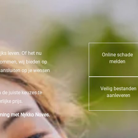
ks leven. Of het nu
Online schade
melden
dommen, wij bieden op
aansluiten op je wensen
Veilig bestanden
 de juiste keuzes te
aanleveren
ijke prijs.
rming met Nykko Noves.