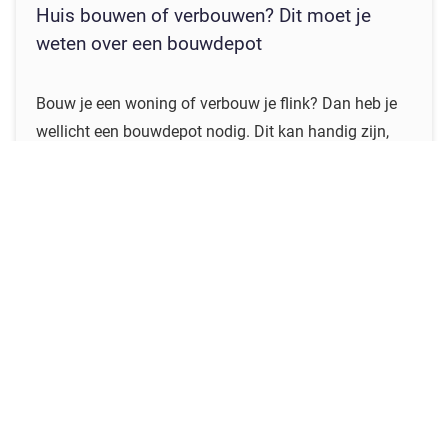
Huis bouwen of verbouwen? Dit moet je
weten over een bouwdepot
Bouw je een woning of verbouw je flink? Dan heb je
wellicht een bouwdepot nodig. Dit kan handig zijn,
maar je moet begrijpen hoe het werkt en welke
financiële gevolgen het heeft. Wat is een bouwdepot
eigenlijk? Je droomhuis verbouwen of bouwen? Lees
waarom een bouwdepot een cruciale rol speelt en
hoe je zonder onverwachte financiële tegenvallers je
plannen kunt realiseren.
Lees verder...