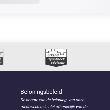
Beloningsbeleid
De hoogte van de beloning van onze
medewerkers is niet afhankelijk van de
hoeveelheid of de soort financiële
producten die hij of zij adviseert. Zij
ontvangen uitsluitend een vast salaris.
Een eventuele verhoging van het vaste
salaris is evenmin afhankelijk van de
hoeveelheid of de soort geadviseerde
financiële-, of verzekeringsproducten.