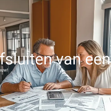
Contact
 afsluiten van e
ouw​!