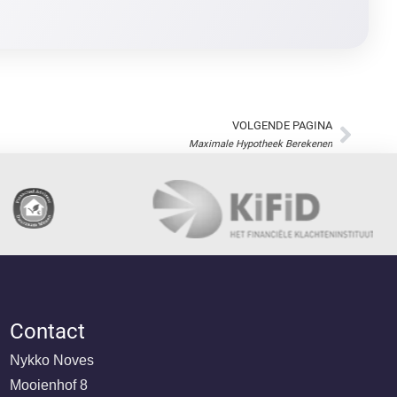
Contact
Nykko Noves
Mooienhof 8
7512 EB Enschede
Email:
@ofni
ln.okkyn
T: 053 - 740 07 00
Openingstijden:
Ma. tot Vr. van 09.00 tot 17.00 uur