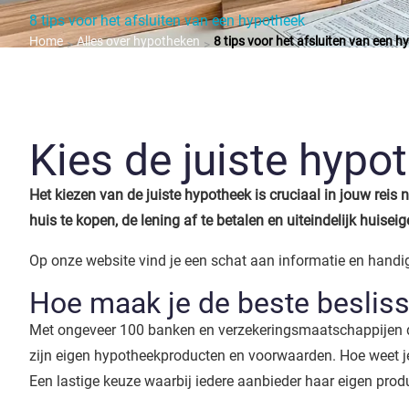
8 tips voor het afsluiten van een hypotheek
Home
Alles over hypotheken
8 tips voor het afsluiten van een 
>
>
Kies de juiste hypo
Het kiezen van de juiste hypotheek is cruciaal in jouw re
huis te kopen, de lening af te betalen en uiteindelijk huis
Op onze website vind je een schat aan informatie en handig
Hoe maak je de beste beslis
Met ongeveer 100 banken en verzekeringsmaatschappijen die
zijn eigen hypotheekproducten en voorwaarden. Hoe weet je
Een lastige keuze waarbij iedere aanbieder haar eigen produ