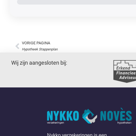
Wij zijn aangesloten bij:
Nykko verzekeringen is een
onafhankelijk adviesbureau. Wij zorgen
ervoor dat uw hypotheken en
verzekeringen aansluiten bij uw huidige
en toekomstige wensen en behoeften.
Onze medewerkers