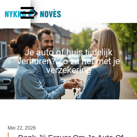
Je auto of huis tijdelijk
verhuren? Zo zit het met je
verzekering
Mei 22, 2026