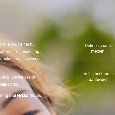
ks leven. Of het nu
Online schade
melden
dommen, wij bieden op
aansluiten op je wensen
Veilig bestanden
 de juiste keuzes te
aanleveren
ijke prijs.
rming met Nykko Noves.