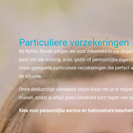
Particuliere verzekeringen
Bij Nykko Noves zorgen we voor zekerheid in uw dagelij
gaat om uw woning, auto, gezin of persoonlijke eigen
maat gemaakte particuliere verzekeringen die perfect 
en situatie.
Onze deskundige adviseurs staan klaar om je te helpen
maken, zodat je altijd goed verzekerd bent tegen een eerl
Kies voor persoonlijke service en betrouwbare besche