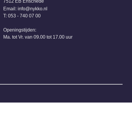
7512 EB Enschede
Email:
@ofni
ln.okkyn
T: 053 - 740 07 00
Openingstijden:
Ma. tot Vr. van 09.00 tot 17.00 uur