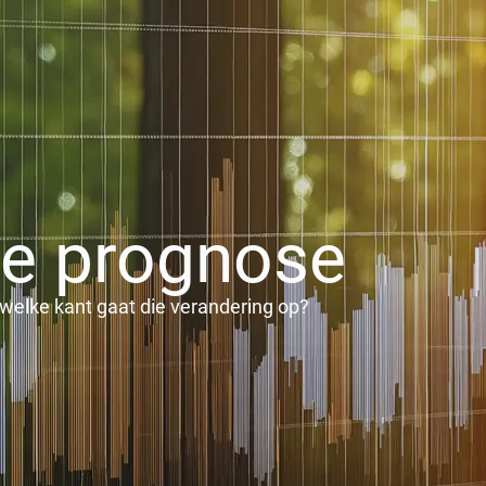
Contact
e prognose
elke kant gaat die verandering op?