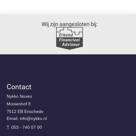
Wij zijn aangesloten bij:
Contact
Nykko Noves
Mooienhof 8
7512 EB Enschede
Email:
@ofni
ln.okkyn
T: 053 - 740 07 00