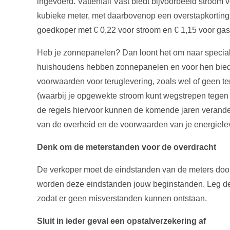
ingevoerd. Vattenfall Vast biedt bijvoorbeeld stroom v
kubieke meter, met daarbovenop een overstapkorting v
goedkoper met € 0,22 voor stroom en € 1,15 voor gas
Heb je zonnepanelen? Dan loont het om naar special
huishoudens hebben zonnepanelen en voor hen bied
voorwaarden voor teruglevering, zoals wel of geen te
(waarbij je opgewekte stroom kunt wegstrepen tegen j
de regels hiervoor kunnen de komende jaren verander
van de overheid en de voorwaarden van je energieleve
Denk om de meterstanden voor de overdracht
De verkoper moet de eindstanden van de meters door
worden deze eindstanden jouw beginstanden. Leg de 
zodat er geen misverstanden kunnen ontstaan.
Sluit in ieder geval een opstalverzekering af