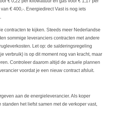
oor € 0,22 per kilowattuur en gas voor € 1,17 per
an € 400,-. Energiedirect Vast is nog iets
.
e contracten te kijken. Steeds meer Nederlandse
en sommige leveranciers contracten met andere
rugleverkosten. Let op: de salderingsregeling
e verbruik) is op dit moment nog van kracht, maar
en. Controleer daarom altijd de actuele plannen
rancier voordat je een nieuw contract afsluit.
geven aan de energieleverancier. Als koper
standen het liefst samen met de verkoper vast,