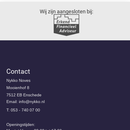
Wij zijn aangesloten bij:
Contact
Nykko Noves
Mooienhof 8
7512 EB Enschede
Email:
@ofni
ln.okkyn
T: 053 - 740 07 00
Openingstijden: