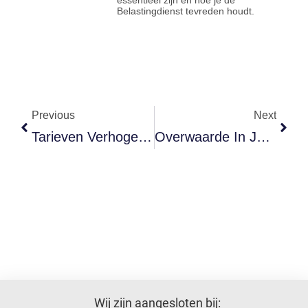
Belastingdienst tevreden houdt.
Previous
Next
Tarieven Verhogen? Zo Blijf Je Klanten Houden Én Krijg Je Er Betere Bij
Overwaarde In Je Huis: Hoe Maak Je Er Gebruik Van?
Wij zijn aangesloten bij: