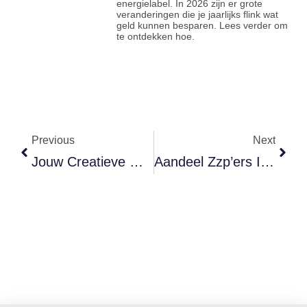
energielabel. In 2026 zijn er grote
veranderingen die je jaarlijks flink wat
geld kunnen besparen. Lees verder om
te ontdekken hoe.
Previous
Next
Jouw Creatieve Werk Gedeeld Zonder Toestemming? Zo Voorkom Je Gedoe
Aandeel Zzp’ers In Nederland Hoger Dan Omringende Europese Landen.