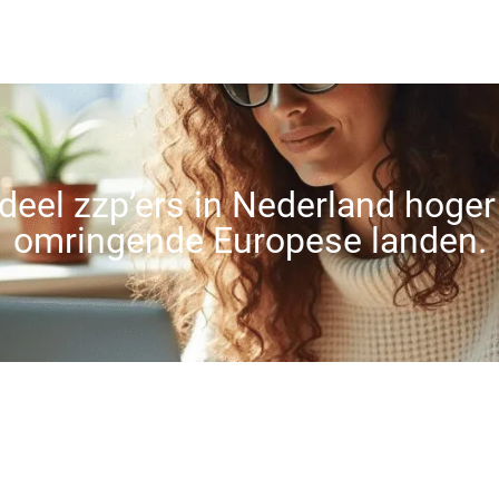
Contact
deel zzp’ers in Nederland hoger
omringende Europese landen.