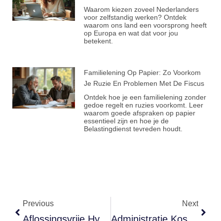
Waarom kiezen zoveel Nederlanders
voor zelfstandig werken? Ontdek
waarom ons land een voorsprong heeft
op Europa en wat dat voor jou
betekent.
Familielening Op Papier: Zo Voorkom
Je Ruzie En Problemen Met De Fiscus
Ontdek hoe je een familielening zonder
gedoe regelt en ruzies voorkomt. Leer
waarom goede afspraken op papier
essentieel zijn en hoe je de
Belastingdienst tevreden houdt.
Previous
Next
Aflossingsvrije Hypotheek Straks Flink Lager, Wat Betekent Dit Voor Jou?
Administratie Kost Je Als Ondernemer Vaak 8 Uur Per Week, Zo Pak Je Tijd Terug