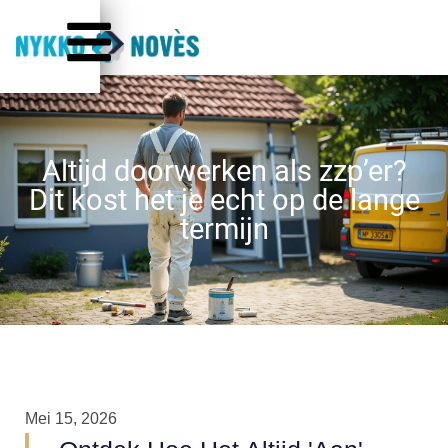
Altijd doorwerken als zzp’er?
Dit kost het je echt op de lange
termijn
Mei 15, 2026