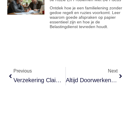
Ontdek hoe je een familielening zonder
gedoe regelt en ruzies voorkomt. Leer
waarom goede afspraken op papier
essentieel zijn en hoe je de
Belastingdienst tevreden houdt.
Previous
Next
Verzekering Claim Afgewezen? Zo Voorkom Je Gedoe
Altijd Doorwerken Als Zzp’er? Dit Kost Het Je Echt Op De Lange Termijn