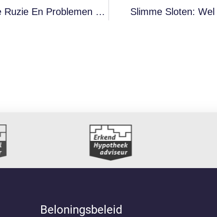
Familielening Op Papier: Zo Voorkom Je Ruzie En Problemen Met De Fiscus
Slimme Sloten: Wel
Beloningsbeleid