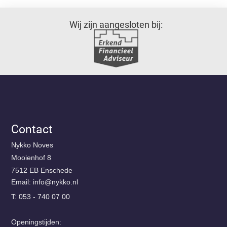
Wij zijn aangesloten bij:
Contact
Nykko Noves
Mooienhof 8
7512 EB Enschede
Email:
@ofni
ln.okkyn
T: 053 - 740 07 00
Openingstijden: