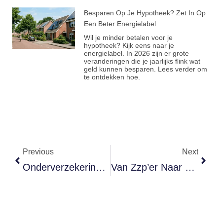
Besparen Op Je Hypotheek? Zet In Op
Een Beter Energielabel
Wil je minder betalen voor je
hypotheek? Kijk eens naar je
energielabel. In 2026 zijn er grote
veranderingen die je jaarlijks flink wat
geld kunnen besparen. Lees verder om
te ontdekken hoe.
Previous
Next
Onderverzekering Bij Je Inboedel: Zo Betaal Je Geen Schade Uit Eigen Zak
Van Zzp’er Naar Opdrachtgever: Wat Er Verandert Als Je Gaat Groeien