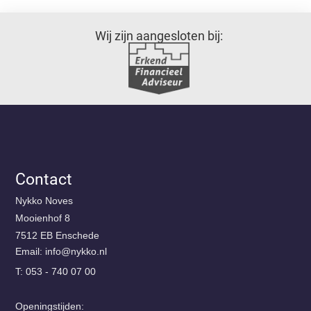
Wij zijn aangesloten bij:
Contact
Nykko Noves
Mooienhof 8
7512 EB Enschede
Email:
@ofni
ln.okkyn
T: 053 - 740 07 00
Openingstijden: