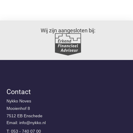
Wij zijn aangesloten bij:
Contact
Nykko Noves
Mooienhof 8
7512 EB Enschede
Email:
@ofni
ln.okkyn
T: 053 - 740 07 00