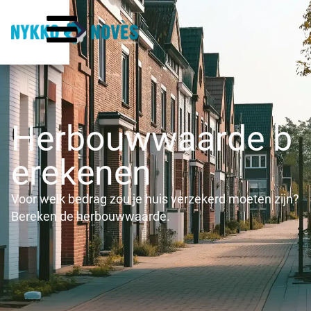
Herbouwwaarde b
erekenen
Voor welk bedrag zou je huis verzekerd moeten zijn?
Bereken de herbouwwaarde.